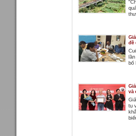
"Ch
quá
thư
Giả
đề 
Cuố
lần
bố 
Giả
và 
Giả
tụ 
khắ
biể