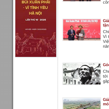
côn
Giả
tận
Chi
Vì 
Việ
nă
Góc
Chú
tới
gặp
Giả
mó