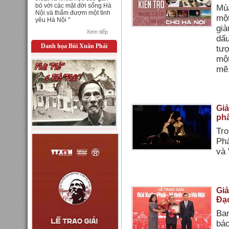
bó với các mặt đời sống Hà
Mùa
Nội và thấm đượm một tình
một
yêu Hà Nội "
già
Xem tiếp
dấu
Danh họa Bùi Xuân Phái
tượ
một
mẽ
Giả
phẩ
Tro
Phá
và 
Giả
Đạo
Ban
báo