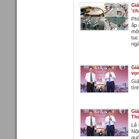
Giả
'ch
Phí
ắp 
một
tục
ngà
Giả
vọn
Giả
tìn
Giả
Thừ
Lễ 
Nội
quố