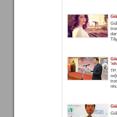
Giả
Giả
tro
dan
Tây
Giả
'nh
TP.
một
tro
như
Giả
Giả