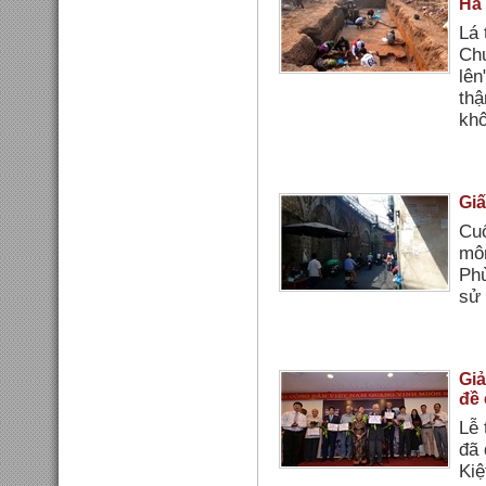
Hà 
Lá 
Chu
lên
thậ
khô
Giấ
Cuố
môn
Phù
sử 
Giả
đề 
Lễ 
đã 
Kiệ