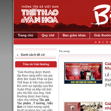
Trang chủ
Quy chế
Ban giám khảo
Giải thưởn
A
B
C
D
Tin nóng:
Danh sách đề cử
Giả
Tóm tắt Giải thưởng
Nhạ
"Giải thưởng được thành
Lễ 
lập theo sáng kiến của gia
đình Bùi Xuân Phái và báo
thứ
Thể thao & Văn hóa nhằm
(Hà
tôn vinh sự nghiệp của Bùi
Xuân Phái và tiếp nối tình
yêu Hà Nội của ông. Giải
thưởng được trao hàng
năm cho những
Tác giả
,
Tác phẩm ,
Ý tưởng ,
Việc
Giả
làm
có hàm lượng nghệ
nhữ
thuật và khoa học cao gắn