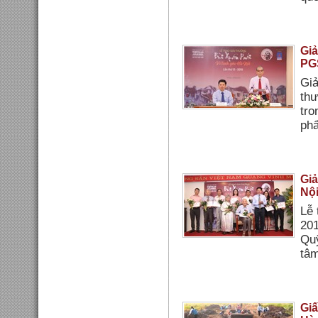
Giả
PG
Giả
thư
tro
phẩ
Giả
Nộ
Lễ 
201
Quỹ
tâm
Giấ