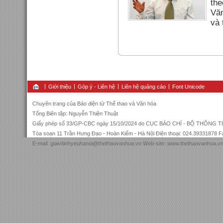
the
Văn
và 
Giới thiệu
Góp ý - Liên hệ
Liên hệ quảng cáo
Font Unicode
Chuyên trang của Báo điện tử Thể thao và Văn hóa
Tổng Biên tập: Nguyễn Thiện Thuật
Giấy phép số 33/GP-CBC ngày 15/10/2024 do CỤC BÁO CHÍ - BỘ THÔNG
Tòa soạn 11 Trần Hưng Đạo - Hoàn Kiếm - Hà Nội Điện thoại: 024.39331878 
E-mail: giaivitinhyeuhanoi@thethaovanhoa.vn Web-site: www.thethaovanhoa.vn -